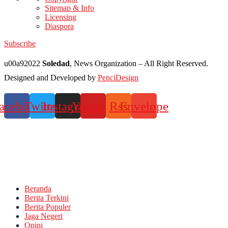
Sitemap & Info
Licensing
Diaspora
Subscribe
u00a92022
Soledad
, News Organization – All Right Reserved.
Designed and Developed by
PenciDesign
acebook
Twitter
Instagram
Youtube
Rss
Envelope
Beranda
Berita Terkini
Berita Populer
Jaga Negeri
Opini