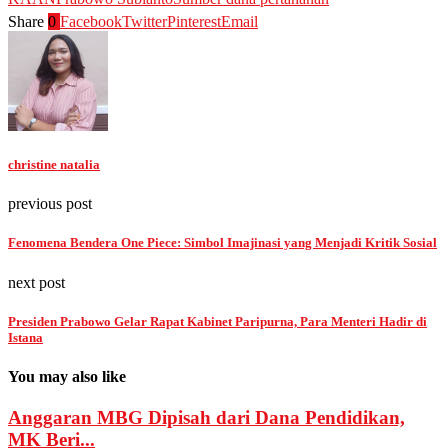
Share
0
Facebook
Twitter
Pinterest
Email
christine natalia
previous post
Fenomena Bendera One Piece: Simbol Imajinasi yang Menjadi Kritik Sosial
next post
Presiden Prabowo Gelar Rapat Kabinet Paripurna, Para Menteri Hadir di
Istana
You may also like
Anggaran MBG Dipisah dari Dana Pendidikan,
MK Beri...