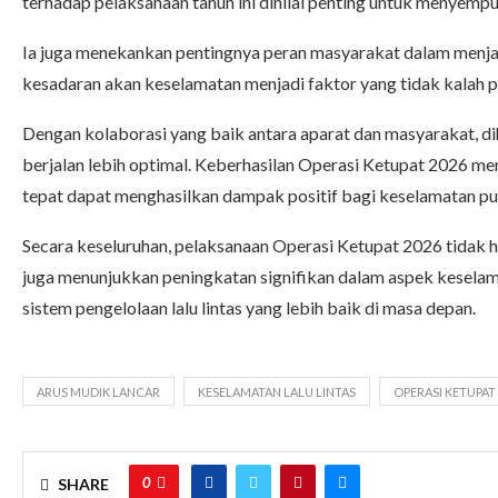
terhadap pelaksanaan tahun ini dinilai penting untuk menyemp
Ia juga menekankan pentingnya peran masyarakat dalam menjaga
kesadaran akan keselamatan menjadi faktor yang tidak kalah p
Dengan kolaborasi yang baik antara aparat dan masyarakat, d
berjalan lebih optimal. Keberhasilan Operasi Ketupat 2026 me
tepat dapat menghasilkan dampak positif bagi keselamatan pu
Secara keseluruhan, pelaksanaan Operasi Ketupat 2026 tidak h
juga menunjukkan peningkatan signifikan dalam aspek keselam
sistem pengelolaan lalu lintas yang lebih baik di masa depan.
ARUS MUDIK LANCAR
KESELAMATAN LALU LINTAS
OPERASI KETUPAT
0
SHARE