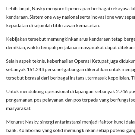
Lebih lanjut, Nasky menyoroti penerapan berbagai rekayasa lalu
kendaraan. Sistem one way nasional serta inovasi one way sep
kepadatan di sejumlah titik rawan kemacetan.
Kebijakan tersebut memungkinkan arus kendaraan tetap berger
demikian, waktu tempuh perjalanan masyarakat dapat ditekan 
Selain aspek teknis, keberhasilan Operasi Ketupat juga diduku
sebanyak 161.243 personel gabungan dikerahkan untuk menjaga 
tersebut berasal dari berbagai instansi, termasuk kepolisian, T
Untuk mendukung operasional di lapangan, sebanyak 2.746 posko 
pengamanan, pos pelayanan, dan pos terpadu yang berfungsi se
masyarakat.
Menurut Nasky, sinergi antarinstansi menjadi faktor kunci da
balik. Kolaborasi yang solid memungkinkan setiap potensi gang