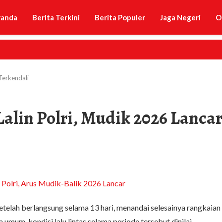
randa
Berita Terkini
Berita Populer
Jaga Negeri
O
Terkendali
Lalin Polri, Mudik 2026 Lanca
telah berlangsung selama 13 hari, menandai selesainya rangkaian
umum, kondisi lalu lintas selama periode tersebut dinilai