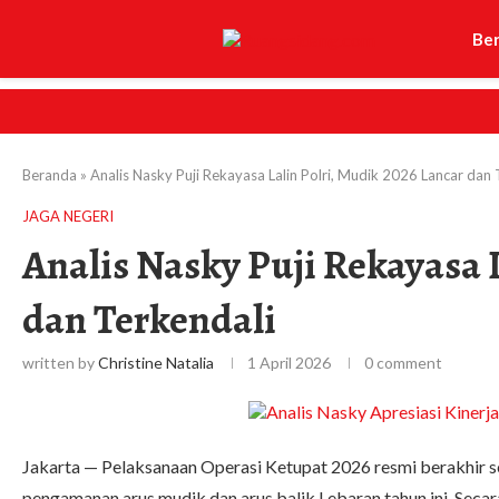
Be
Beranda
»
Analis Nasky Puji Rekayasa Lalin Polri, Mudik 2026 Lancar dan 
JAGA NEGERI
Analis Nasky Puji Rekayasa 
dan Terkendali
written by
Christine Natalia
1 April 2026
0 comment
Jakarta — Pelaksanaan Operasi Ketupat 2026 resmi berakhir se
pengamanan arus mudik dan arus balik Lebaran tahun ini. Secara 