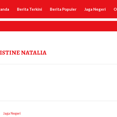
randa
Berita Terkini
Berita Populer
Jaga Negeri
O
ISTINE NATALIA
Jaga Negeri