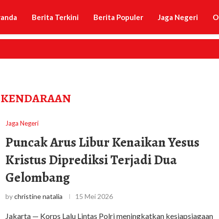
randa
Berita Terkini
Berita Populer
Jaga Negeri
O
 KENDARAAN
Jaga Negeri
Puncak Arus Libur Kenaikan Yesus
Kristus Diprediksi Terjadi Dua
Gelombang
by
christine natalia
15 Mei 2026
Jakarta — Korps Lalu Lintas Polri meningkatkan kesiapsiagaan