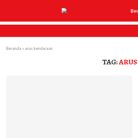
Be
Beranda
»
arus kendaraan
TAG:
ARUS