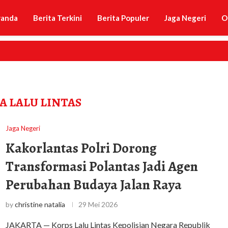
randa
Berita Terkini
Berita Populer
Jaga Negeri
O
A LALU LINTAS
Jaga Negeri
Kakorlantas Polri Dorong
Transformasi Polantas Jadi Agen
Perubahan Budaya Jalan Raya
by
christine natalia
29 Mei 2026
JAKARTA — Korps Lalu Lintas Kepolisian Negara Republik