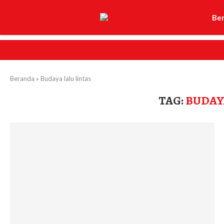
Be
Beranda
»
Budaya lalu lintas
TAG:
BUDAY