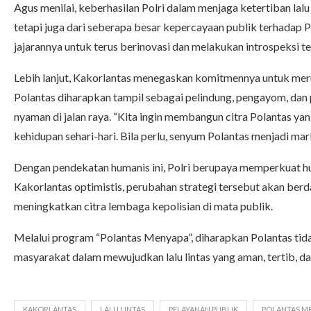
Agus menilai, keberhasilan Polri dalam menjaga ketertiban lalu 
tetapi juga dari seberapa besar kepercayaan publik terhadap P
jajarannya untuk terus berinovasi dan melakukan introspeksi te
Lebih lanjut, Kakorlantas menegaskan komitmennya untuk meru
Polantas diharapkan tampil sebagai pelindung, pengayom, d
nyaman di jalan raya. “Kita ingin membangun citra Polantas ya
kehidupan sehari-hari. Bila perlu, senyum Polantas menjadi mark
Dengan pendekatan humanis ini, Polri berupaya memperkuat hub
Kakorlantas optimistis, perubahan strategi tersebut akan berd
meningkatkan citra lembaga kepolisian di mata publik.
Melalui program “Polantas Menyapa”, diharapkan Polantas tida
masyarakat dalam mewujudkan lalu lintas yang aman, tertib, d
KAKORLANTAS
LALU LINTAS
PELAYANAN PUBLIK
POLANTAS M