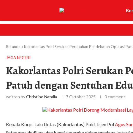
Be
Beranda
»
Kakorlantas Polri Serukan Perubahan Pendekatan Operasi Pat
JAGA NEGERI
Kakorlantas Polri Serukan 
Patuh dengan Sentuhan Edu
written by
Christine Natalia
7 Oktober 2025
0 comment
Kepala Korps Lalu Lintas (Kakorlantas) Polri, Irjen Pol
Agus Su
lintas atas dedikasi dan kinerja mereka dalam menjaga keterti