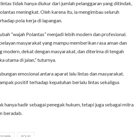
lintas tidak hanya diukur dari jumlah pelanggaran yang ditindak,
olantas meningkat. Oleh karena itu, ia mengimbau seluruh
rhadap pola kerja di lapangan.
bah “wajah Polantas” menjadi lebih modern dan profesional.
an pelayan masyarakat yang mampu memberikan rasa aman dan
ng modern, dekat dengan masyarakat, dan diterima di tengah
a utama di jalan,” tuturnya.
ungan emosional antara aparat lalu lintas dan masyarakat.
ampak positif terhadap kepatuhan berlalu lintas sekaligus
k hanya hadir sebagai penegak hukum, tetapi juga sebagai mitra
an beradab.
ENYAPA
POLRI