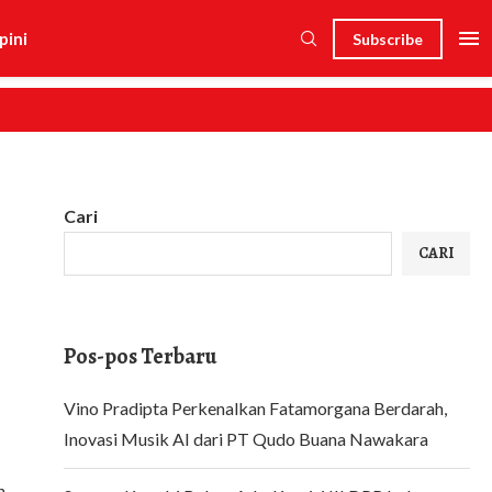
pini
Subscribe
Cari
i
CARI
Pos-pos Terbaru
Vino Pradipta Perkenalkan Fatamorgana Berdarah,
Inovasi Musik AI dari PT Qudo Buana Nawakara
n