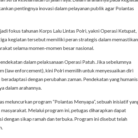
nekankan pentingnya inovasi dalam pelayanan publik agar Polantas
di fokus tahunan Korps Lalu Lintas Polri, yakni Operasi Ketupat,
tiga kegiatan tersebut memiliki peran strategis dalam memastikan
syarakat selama momen-momen besar nasional.
endekatan dalam pelaksanaan Operasi Patuh. Jika sebelumnya
 (law enforcement), kini Polri memilih untuk menyesuaikan diri
pu beradaptasi dengan perubahan zaman. Pendekatan yang humanis
nya dalam arahannya.
as meluncurkan program “Polantas Menyapa”, sebuah inisiatif yan
an masyarakat. Melalui program ini, petugas diharapkan dapat
i dengan sikap ramah dan terbuka. Program ini disebut telah
h.