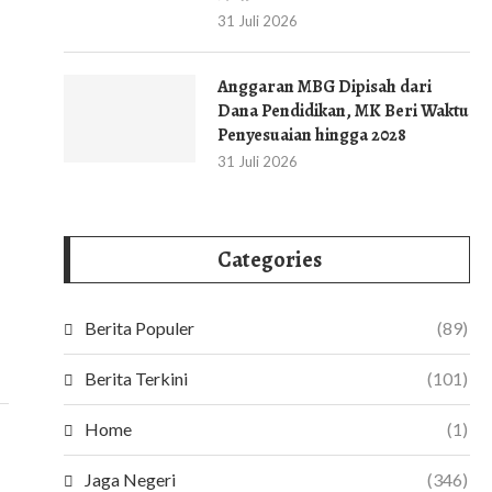
31 Juli 2026
Anggaran MBG Dipisah dari
Dana Pendidikan, MK Beri Waktu
Penyesuaian hingga 2028
31 Juli 2026
LEWAT DISKUSI PUBLIK DI BENGKULU,
POLISI LALU LINTA
Categories
DIVHUMAS POLRI PERKUAT...
RESPONSIF
30 Juli 2026
30 Ju
Berita Populer
(89)
Berita Terkini
(101)
Home
(1)
Jaga Negeri
(346)