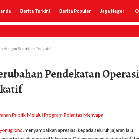
randa
Berita Terkini
Berita Populer
Jaga Negeri
O
uh dengan Sentuhan Edukatif
Perubahan Pendekatan Operas
katif
ryonugroho
, menyampaikan apresiasi kepada seluruh jajaran lalu
ban serta keselamatan di jalan raya. Dalam arahannya pada kegiata