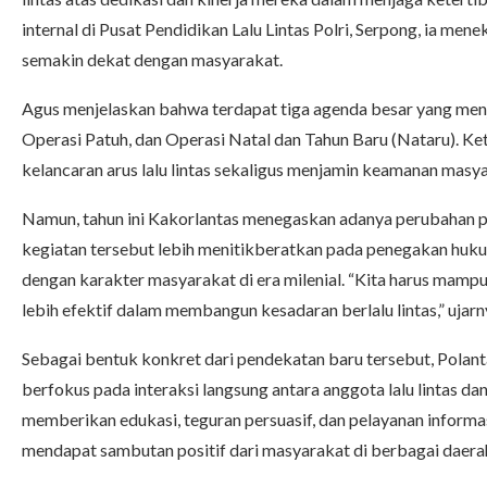
internal di Pusat Pendidikan Lalu Lintas Polri, Serpong, ia me
semakin dekat dengan masyarakat.
Agus menjelaskan bahwa terdapat tiga agenda besar yang menja
Operasi Patuh, dan Operasi Natal dan Tahun Baru (Nataru). Ke
kelancaran arus lalu lintas sekaligus menjamin keamanan ma
Namun, tahun ini Kakorlantas menegaskan adanya perubahan p
kegiatan tersebut lebih menitikberatkan pada penegakan hukum
dengan karakter masyarakat di era milenial. “Kita harus mam
lebih efektif dalam membangun kesadaran berlalu lintas,” ujar
Sebagai bentuk konkret dari pendekatan baru tersebut, Polant
berfokus pada interaksi langsung antara anggota lalu lintas d
memberikan edukasi, teguran persuasif, dan pelayanan informas
mendapat sambutan positif dari masyarakat di berbagai daera