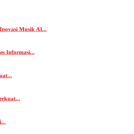
novasi Musik AI...
 Informasi...
at...
rkuat...
...