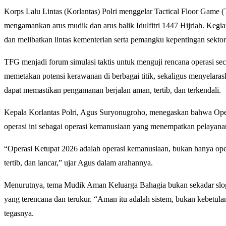
Korps Lalu Lintas (Korlantas) Polri
menggelar Tactical Floor Game (
mengamankan arus mudik dan arus balik Idulfitri 1447 Hijriah. Kegia
dan melibatkan lintas kementerian serta pemangku kepentingan sektor 
TFG menjadi forum simulasi taktis untuk menguji rencana operasi secar
memetakan potensi kerawanan di berbagai titik, sekaligus menyelaras
dapat memastikan pengamanan berjalan aman, tertib, dan terkendali.
Kepala Korlantas Polri,
Agus Suryonugroho
, menegaskan bahwa Opera
operasi ini sebagai operasi kemanusiaan yang menempatkan pelayanan 
“Operasi Ketupat 2026 adalah operasi kemanusiaan, bukan hanya oper
tertib, dan lancar,” ujar Agus dalam arahannya.
Menurutnya, tema Mudik Aman Keluarga Bahagia bukan sekadar slog
yang terencana dan terukur. “Aman itu adalah sistem, bukan kebetulan
tegasnya.