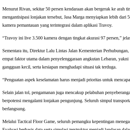
Menurut Rivan, sekitar 50 persen kendaraan akan bergerak ke arah tim
mengantisipasi lonjakan tersebut, Jasa Marga menyiapkan lebih dari 
kamera pemantauan yang terintegrasi dalam aplikasi Travoy.
“Travoy ini live 3.500 kamera dengan tingkat akurasi 97 persen,” jela
Sementara itu, Direktur Lalu Lintas Jalan Kementerian Perhubungan,
empat faktor utama dalam penyelenggaraan angkutan Lebaran, yakni k
gangguan kecil, serta kesiapan menghadapi situasi tak terduga.
“Penguatan aspek keselamatan harus menjadi prioritas untuk mencapai c
Selain jalan tol, pengamanan juga mencakup pelabuhan penyeberangan
berpotensi mengalami lonjakan pengunjung. Seluruh simpul transport
berlangsung.
Melalui Tactical Floor Game, seluruh pemangku kepentingan meneg
Evaluasi berbasis data serta simulasi terstruktur menjadi landasan da