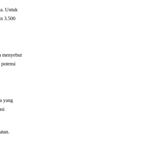
wa. Untuk
an 3.500
Ia menyebut
 potensi
ta yang
asi
atan.