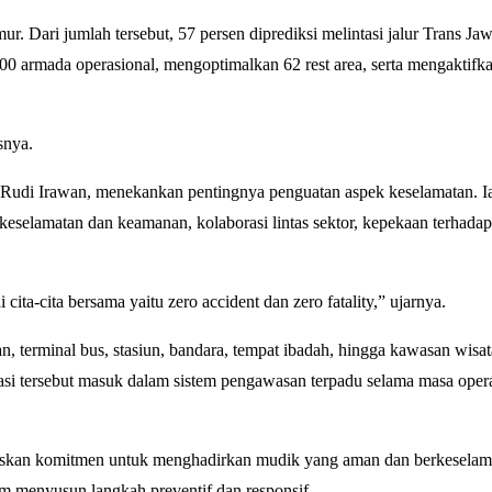
ur. Dari jumlah tersebut, 57 persen diprediksi melintasi jalur Trans Ja
500 armada operasional, mengoptimalkan 62 rest area, serta mengaktifk
snya.
Rudi Irawan
, menekankan pentingnya penguatan aspek keselamatan. 
eselamatan dan keamanan, kolaborasi lintas sektor, kepekaan terhadap
ita-cita bersama yaitu zero accident dan zero fatality,” ujarnya.
, terminal bus, stasiun, bandara, tempat ibadah, hingga kawasan wisa
asi tersebut masuk dalam sistem pengawasan terpadu selama masa oper
askan komitmen untuk menghadirkan mudik yang aman dan berkeselam
lam menyusun langkah preventif dan responsif.