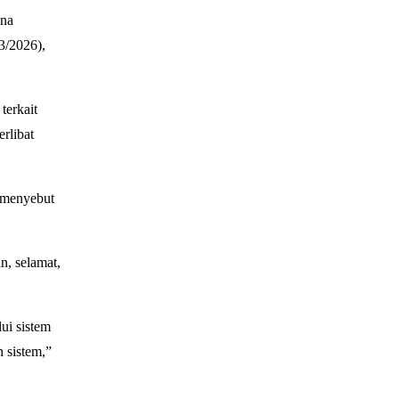
una
3/2026),
terkait
rlibat
a menyebut
n, selamat,
ui sistem
n sistem,”