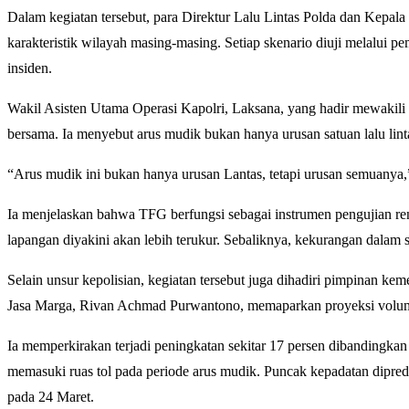
Dalam kegiatan tersebut, para Direktur Lalu Lintas Polda dan Kepala 
karakteristik wilayah masing-masing. Setiap skenario diuji melalui p
insiden.
Wakil Asisten Utama Operasi Kapolri,
Laksana
, yang hadir mewaki
bersama. Ia menyebut arus mudik bukan hanya urusan satuan lalu linta
“Arus mudik ini bukan hanya urusan Lantas, tetapi urusan semuanya,
Ia menjelaskan bahwa TFG berfungsi sebagai instrumen pengujian rencan
lapangan diyakini akan lebih terukur. Sebaliknya, kekurangan dalam s
Selain unsur kepolisian, kegiatan tersebut juga dihadiri pimpinan kem
Jasa Marga
,
Rivan Achmad Purwantono
, memaparkan proyeksi volu
Ia memperkirakan terjadi peningkatan sekitar 17 persen dibandingkan l
memasuki ruas tol pada periode arus mudik. Puncak kepadatan dipred
pada 24 Maret.