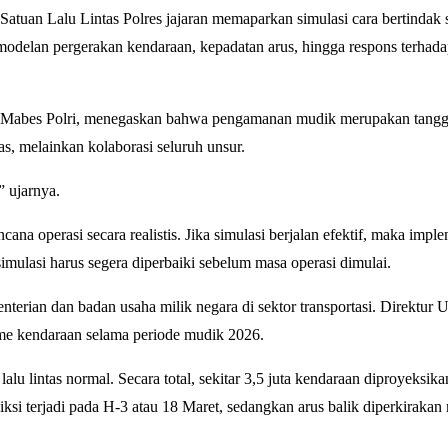
Satuan Lalu Lintas Polres jajaran memaparkan simulasi cara bertindak 
emodelan pergerakan kendaraan, kepadatan arus, hingga respons terhada
li Mabes Polri, menegaskan bahwa pengamanan mudik merupakan tang
s, melainkan kolaborasi seluruh unsur.
” ujarnya.
a operasi secara realistis. Jika simulasi berjalan efektif, maka imple
imulasi harus segera diperbaiki sebelum masa operasi dimulai.
enterian dan badan usaha milik negara di sektor transportasi. Direktur
me kendaraan selama periode mudik 2026.
alu lintas normal. Secara total, sekitar 3,5 juta kendaraan diproyeksika
iksi terjadi pada H-3 atau 18 Maret, sedangkan arus balik diperkirak