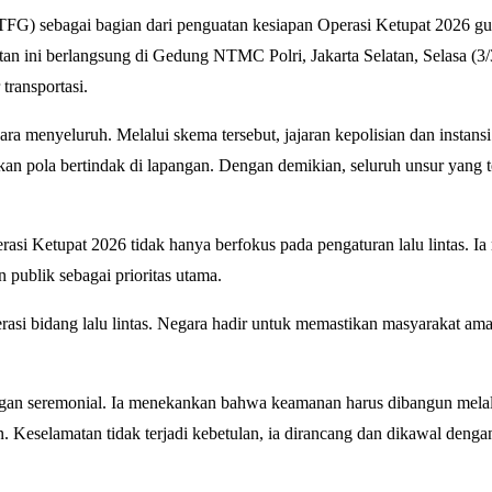
TFG) sebagai bagian dari penguatan kesiapan Operasi Ketupat 2026 g
tan ini berlangsung di Gedung NTMC Polri, Jakarta Selatan, Selasa (3/
transportasi.
a menyeluruh. Melalui skema tersebut, jajaran kepolisian dan instansi 
kan pola bertindak di lapangan. Dengan demikian, seluruh unsur yang te
si Ketupat 2026 tidak hanya berfokus pada pengaturan lalu lintas. I
publik sebagai prioritas utama.
asi bidang lalu lintas. Negara hadir untuk memastikan masyarakat ama
an seremonial. Ia menekankan bahwa keamanan harus dibangun melal
. Keselamatan tidak terjadi kebetulan, ia dirancang dan dikawal denga