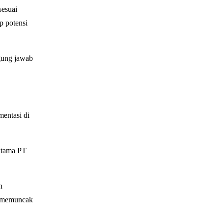
sesuai
p potensi
gung jawab
mentasi di
 Utama
PT
n
an memuncak