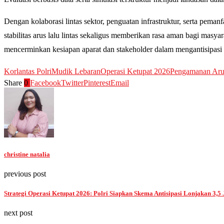
Dengan kolaborasi lintas sektor, penguatan infrastruktur, serta pe
stabilitas arus lalu lintas sekaligus memberikan rasa aman bagi masy
mencerminkan kesiapan aparat dan stakeholder dalam mengantisipasi 
Korlantas Polri
Mudik Lebaran
Operasi Ketupat 2026
Pengamanan Aru
Share
0
Facebook
Twitter
Pinterest
Email
christine natalia
previous post
Strategi Operasi Ketupat 2026: Polri Siapkan Skema Antisipasi Lonjakan 3,5
next post