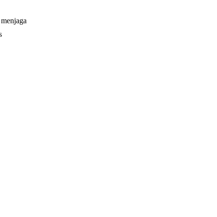
u menjaga
s