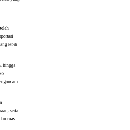
telah
portasi
ang lebih
, hingga
ko
mengancam
an
aan, serta
dan ruas