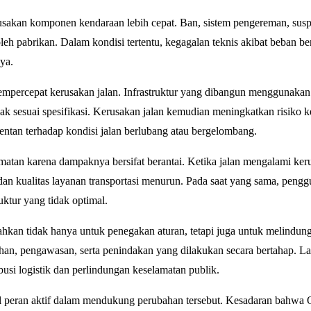
akan komponen kendaraan lebih cepat. Ban, sistem pengereman, susp
eh pabrikan. Dalam kondisi tertentu, kegagalan teknis akibat beban be
ya.
percepat kerusakan jalan. Infrastruktur yang dibangun menggunakan
ak sesuai spesifikasi. Kerusakan jalan kemudian meningkatkan risiko 
entan terhadap kondisi jalan berlubang atau bergelombang.
tan karena dampaknya bersifat berantai. Ketika jalan mengalami ker
an kualitas layanan transportasi menurun. Pada saat yang sama, pengg
uktur yang tidak optimal.
kan tidak hanya untuk penegakan aturan, tetapi juga untuk melindung
an, pengawasan, serta penindakan yang dilakukan secara bertahap. L
usi logistik dan perlindungan keselamatan publik.
bil peran aktif dalam mendukung perubahan tersebut. Kesadaran bahw