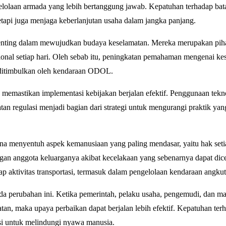
lolaan armada yang lebih bertanggung jawab. Kepatuhan terhadap bat
tapi juga menjaga keberlanjutan usaha dalam jangka panjang.
i penting dalam mewujudkan budaya keselamatan. Mereka merupakan pi
sional setiap hari. Oleh sebab itu, peningkatan pemahaman mengenai ke
 ditimbulkan oleh kendaraan ODOL.
k memastikan implementasi kebijakan berjalan efektif. Penggunaan tekn
n regulasi menjadi bagian dari strategi untuk mengurangi praktik yan
 menyentuh aspek kemanusiaan yang paling mendasar, yaitu hak seti
gan anggota keluarganya akibat kecelakaan yang sebenarnya dapat dic
ap aktivitas transportasi, termasuk dalam pengelolaan kendaraan angku
da perubahan ini. Ketika pemerintah, pelaku usaha, pengemudi, dan ma
maka upaya perbaikan dapat berjalan lebih efektif. Kepatuhan ter
asi untuk melindungi nyawa manusia.