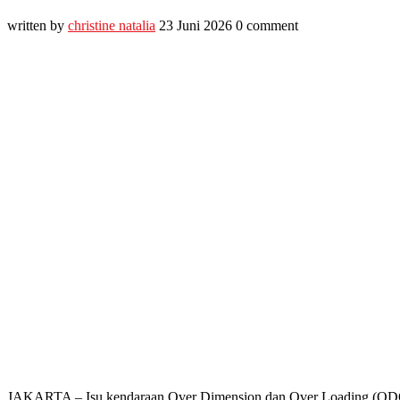
written by
christine natalia
23 Juni 2026
0 comment
JAKARTA – Isu kendaraan Over Dimension dan Over Loading (ODOL)