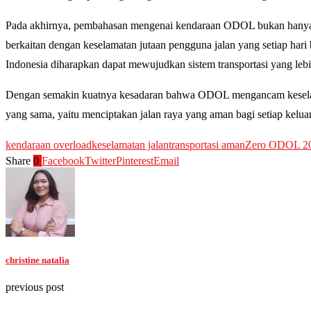
Pada akhirnya, pembahasan mengenai kendaraan ODOL bukan hanya te
berkaitan dengan keselamatan jutaan pengguna jalan yang setiap hari 
Indonesia diharapkan dapat mewujudkan sistem transportasi yang lebih
Dengan semakin kuatnya kesadaran bahwa ODOL mengancam keselama
yang sama, yaitu menciptakan jalan raya yang aman bagi setiap kelua
kendaraan overload
keselamatan jalan
transportasi aman
Zero ODOL 2
Share
0
Facebook
Twitter
Pinterest
Email
christine natalia
previous post