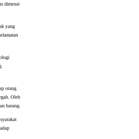
as dimensi
hak yang
selamatan
ologi
g
ap orang
egah. Oleh
tan barang.
syarakat
hadap