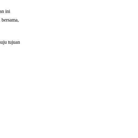
n ini
n bersama,
uju tujuan