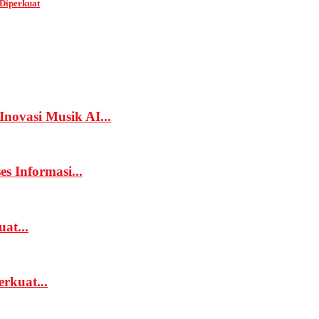
 Diperkuat
novasi Musik AI...
 Informasi...
at...
rkuat...