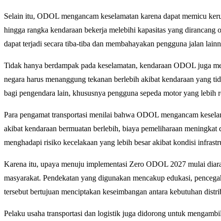
Selain itu, ODOL mengancam keselamatan karena dapat memicu kerus
hingga rangka kendaraan bekerja melebihi kapasitas yang dirancang ol
dapat terjadi secara tiba-tiba dan membahayakan pengguna jalan lainn
Tidak hanya berdampak pada keselamatan, kendaraan ODOL juga mem
negara harus menanggung tekanan berlebih akibat kendaraan yang tid
bagi pengendara lain, khususnya pengguna sepeda motor yang lebih r
Para pengamat transportasi menilai bahwa ODOL mengancam keselama
akibat kendaraan bermuatan berlebih, biaya pemeliharaan meningkat d
menghadapi risiko kecelakaan yang lebih besar akibat kondisi infrastr
Karena itu, upaya menuju implementasi Zero ODOL 2027 mulai diarah
masyarakat. Pendekatan yang digunakan mencakup edukasi, pencegah
tersebut bertujuan menciptakan keseimbangan antara kebutuhan distrib
Pelaku usaha transportasi dan logistik juga didorong untuk mengam