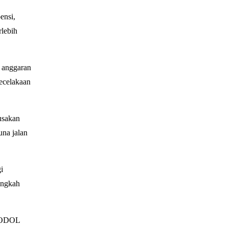
ensi,
rlebih
 anggaran
kecelakaan
usakan
una jalan
i
angkah
a ODOL