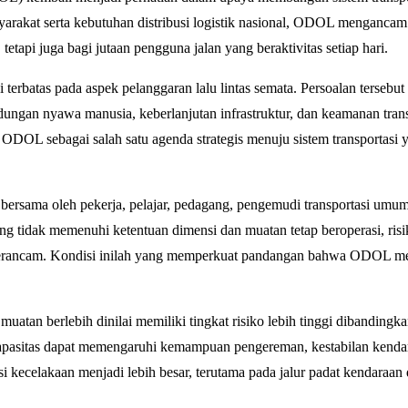
yarakat serta kebutuhan distribusi logistik nasional, ODOL mengancam
tapi juga bagi jutaan pengguna jalan yang beraktivitas setiap hari.
batas pada aspek pelanggaran lalu lintas semata. Persoalan tersebut 
ngan nyawa manusia, keberlanjutan infrastruktur, dan keamanan trans
ODOL sebagai salah satu agenda strategis menuju sistem transportasi y
bersama oleh pekerja, pelajar, pedagang, pengemudi transportasi umum
ng tidak memenuhi ketentuan dimensi dan muatan tetap beroperasi, risi
t terancam. Kondisi inilah yang memperkuat pandangan bahwa ODOL 
uatan berlebih dinilai memiliki tingkat risiko lebih tinggi dibandingk
apasitas dapat memengaruhi kemampuan pengereman, kestabilan kendar
i kecelakaan menjadi lebih besar, terutama pada jalur padat kendaraan 