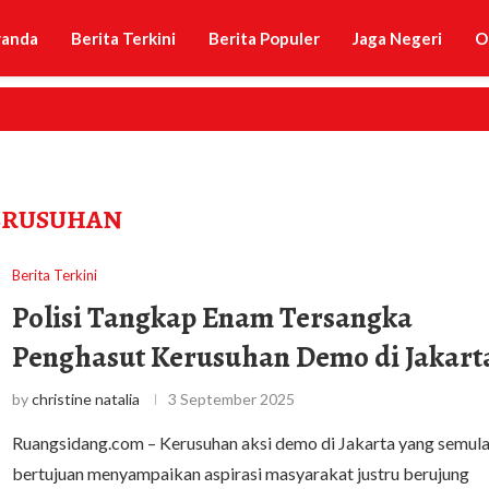
randa
Berita Terkini
Berita Populer
Jaga Negeri
O
ERUSUHAN
Berita Terkini
Polisi Tangkap Enam Tersangka
Penghasut Kerusuhan Demo di Jakart
by
christine natalia
3 September 2025
Ruangsidang.com – Kerusuhan aksi demo di Jakarta yang semul
bertujuan menyampaikan aspirasi masyarakat justru berujung