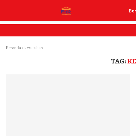
Be
Beranda
»
kerusuhan
TAG:
K