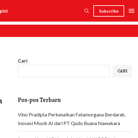
pini
Subscribe
Cari
CARI
a
Pos-pos Terbaru
Vino Pradipta Perkenalkan Fatamorgana Berdarah,
Inovasi Musik AI dari PT Qudo Buana Nawakara
a