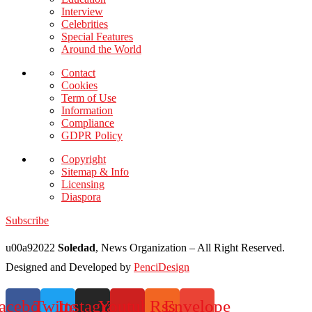
Interview
Celebrities
Special Features
Around the World
Contact
Cookies
Term of Use
Information
Compliance
GDPR Policy
Copyright
Sitemap & Info
Licensing
Diaspora
Subscribe
u00a92022
Soledad
, News Organization – All Right Reserved.
Designed and Developed by
PenciDesign
acebook
Twitter
Instagram
Youtube
Rss
Envelope