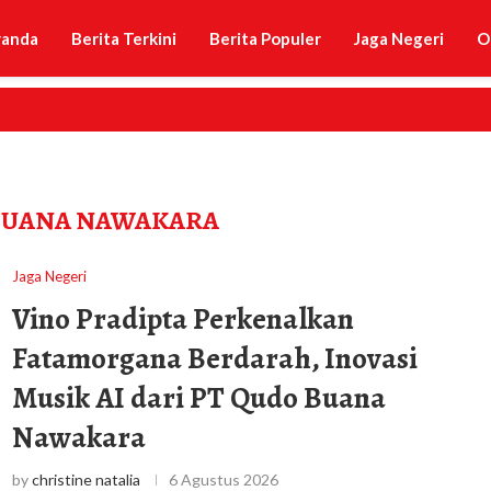
randa
Berita Terkini
Berita Populer
Jaga Negeri
O
BUANA NAWAKARA
Jaga Negeri
Vino Pradipta Perkenalkan
Fatamorgana Berdarah, Inovasi
Musik AI dari PT Qudo Buana
Nawakara
by
christine natalia
6 Agustus 2026