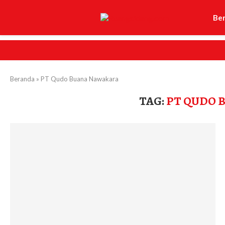
Be
Beranda
»
PT Qudo Buana Nawakara
TAG:
PT QUDO 